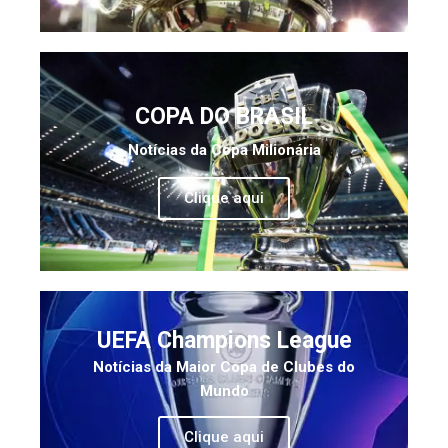
COPA DO BRASIL
Notícias da Copa Milionária
Clique aqui
UEFA Champions League
Notícias da Maior Copa de Clubes do
Mundo
Clique aqui