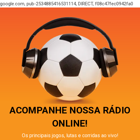
google.com, pub-2534885416531114, DIRECT, f08c47fec0942fa0
ACOMPANHE NOSSA RÁDIO
ONLINE!
Os principais jogos, lutas e corridas ao vivo!