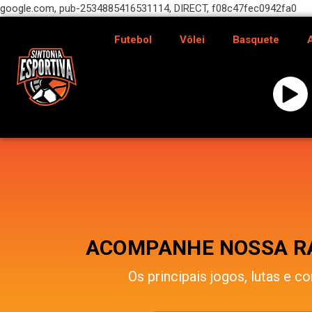
google.com, pub-2534885416531114, DIRECT, f08c47fec0942fa0
Futebol
Vôlei
Basquete
ACOMPANHE NOSSA RÁ
Os principais jogos, lutas e co