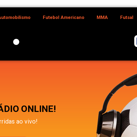
Automobilismo
Futebol Americano
MMA
Futsal
DIO ONLINE!
rridas ao vivo!