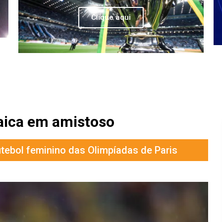
Clique aqui
maica em amistoso
utebol feminino das Olimpíadas de Paris