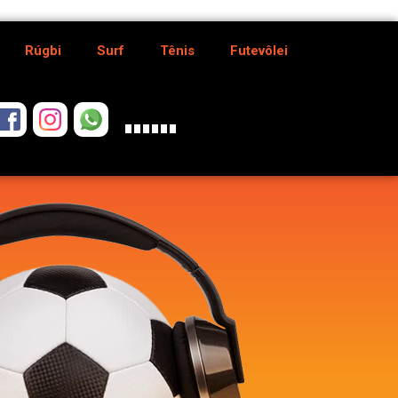
Rúgbi
Surf
Tênis
Futevôlei