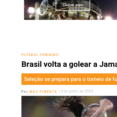
Clique aqui
FUTEBOL FEMININO
Brasil volta a golear a Ja
Seleção se prepara para o torneio de f
|
4 de junho de 2024
Por
MAX PIMENTA