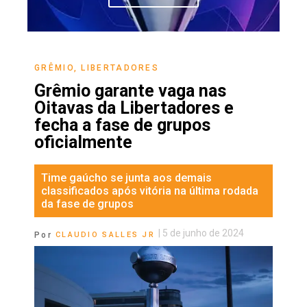
GRÊMIO
,
LIBERTADORES
Grêmio garante vaga nas
Oitavas da Libertadores e
fecha a fase de grupos
oficialmente
Time gaúcho se junta aos demais
classificados após vitória na última rodada
da fase de grupos
|
5 de junho de 2024
Por
CLAUDIO SALLES JR