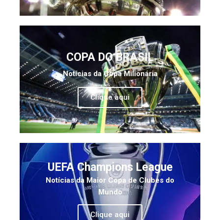
COPA DO BRASIL
Notícias da Copa Milionária
Clique aqui
UEFA Champions League
Notícias da Maior Copa de Clubes do
Mundo
Clique aqui