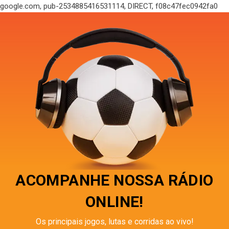
google.com, pub-2534885416531114, DIRECT, f08c47fec0942fa0
ACOMPANHE NOSSA RÁDIO
ONLINE!
Os principais jogos, lutas e corridas ao vivo!