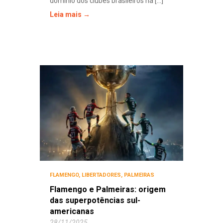
domínio dos clubes brasileiros na [...]
Leia mais →
FLAMENGO
,
LIBERTADORES
,
PALMEIRAS
Flamengo e Palmeiras: origem
das superpotências sul-
americanas
28/11/2025