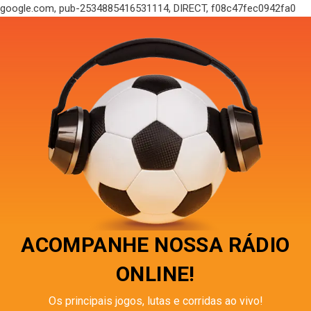
google.com, pub-2534885416531114, DIRECT, f08c47fec0942fa0
ACOMPANHE NOSSA RÁDIO
ONLINE!
Os principais jogos, lutas e corridas ao vivo!