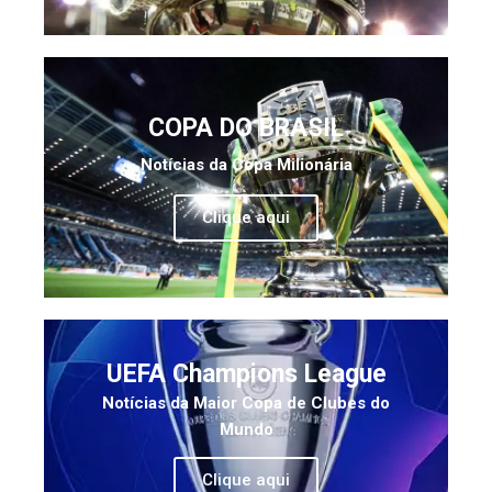
COPA DO BRASIL
Notícias da Copa Milionária
Clique aqui
UEFA Champions League
Notícias da Maior Copa de Clubes do
Mundo
Clique aqui