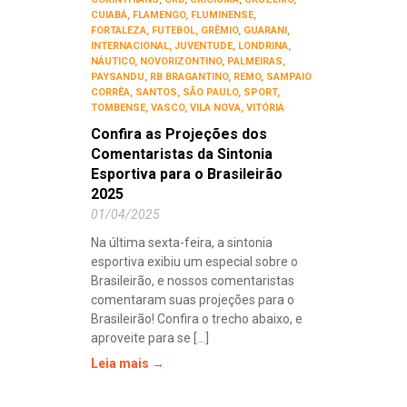
CUIABÁ
,
FLAMENGO
,
FLUMINENSE
,
FORTALEZA
,
FUTEBOL
,
GRÊMIO
,
GUARANI
,
INTERNACIONAL
,
JUVENTUDE
,
LONDRINA
,
NÁUTICO
,
NOVORIZONTINO
,
PALMEIRAS
,
PAYSANDU
,
RB BRAGANTINO
,
REMO
,
SAMPAIO
CORRÊA
,
SANTOS
,
SÃO PAULO
,
SPORT
,
TOMBENSE
,
VASCO
,
VILA NOVA
,
VITÓRIA
Confira as Projeções dos
Comentaristas da Sintonia
Esportiva para o Brasileirão
2025
01/04/2025
Na última sexta-feira, a sintonia
esportiva exibiu um especial sobre o
Brasileirão, e nossos comentaristas
comentaram suas projeções para o
Brasileirão! Confira o trecho abaixo, e
aproveite para se [...]
Leia mais →