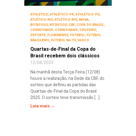
ATHLETICO
,
ATHLÉTICO-PR
,
ATHLETICO-PR
,
ATLÉTICO-MG
,
ATLÉTICO-MG
,
BAHIA
,
BOTAFOGO
,
BOTAFOGO
,
CBF
,
COPA DO BRASIL
,
CORINTHIANS
,
CORINTHIANS
,
CRUZEIRO
,
ESPORTE
,
FLUMINENSE
,
FUTEBOL
,
FUTEBOL
BRASILEIRO
,
FUTEBOL NA TV
,
VASCO
Quartas-de-Final da Copa do
Brasil recebem dois clássicos
12/08/2025
Na manhã desta Terça-Feira (12/08)
houve a realização, na Sede da CBF, do
sorteio que definiu as partidas das
Quartas-de-Final da Copa do Brasil
2025. O sorteio teve transmissão [...]
Leia mais →