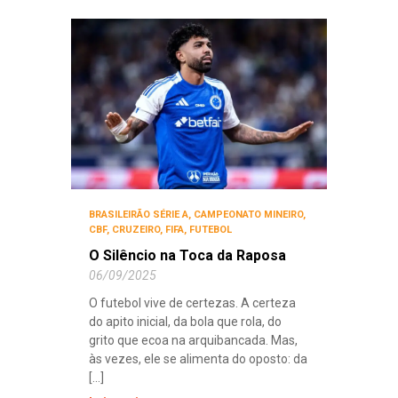
BRASILEIRÃO SÉRIE A
,
CAMPEONATO MINEIRO
,
CBF
,
CRUZEIRO
,
FIFA
,
FUTEBOL
O Silêncio na Toca da Raposa
06/09/2025
O futebol vive de certezas. A certeza
do apito inicial, da bola que rola, do
grito que ecoa na arquibancada. Mas,
às vezes, ele se alimenta do oposto: da
[...]