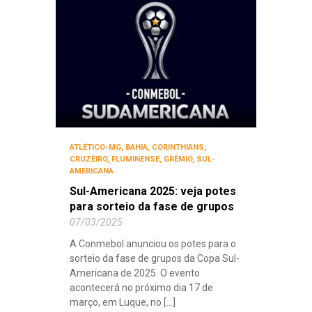
ATLÉTICO-MG
,
BAHIA
,
CORINTHIANS
,
CRUZEIRO
,
FLUMINENSE
,
GRÊMIO
,
SUL-
AMERICANA
Sul-Americana 2025: veja potes
para sorteio da fase de grupos
07/03/2025
A Conmebol anunciou os potes para o
sorteio da fase de grupos da Copa Sul-
Americana de 2025. O evento
acontecerá no próximo dia 17 de
março, em Luque, no [...]