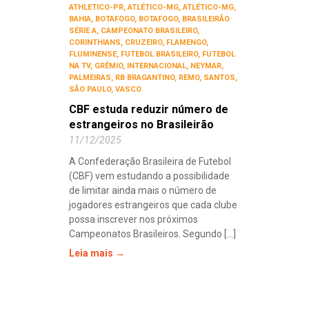
ATHLETICO-PR
,
ATLÉTICO-MG
,
ATLÉTICO-MG
,
BAHIA
,
BOTAFOGO
,
BOTAFOGO
,
BRASILEIRÃO
SÉRIE A
,
CAMPEONATO BRASILEIRO
,
CORINTHIANS
,
CRUZEIRO
,
FLAMENGO
,
FLUMINENSE
,
FUTEBOL BRASILEIRO
,
FUTEBOL
NA TV
,
GRÊMIO
,
INTERNACIONAL
,
NEYMAR
,
PALMEIRAS
,
RB BRAGANTINO
,
REMO
,
SANTOS
,
SÃO PAULO
,
VASCO
CBF estuda reduzir número de
estrangeiros no Brasileirão
11/12/2025
A Confederação Brasileira de Futebol
(CBF) vem estudando a possibilidade
de limitar ainda mais o número de
jogadores estrangeiros que cada clube
possa inscrever nos próximos
Campeonatos Brasileiros. Segundo [...]
Leia mais →