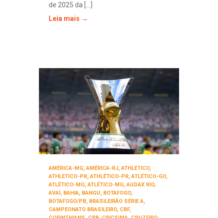
de 2025 da [...]
Leia mais →
AMÉRICA-MG
,
AMÉRICA-RJ
,
ATHLETICO
,
ATHLETICO-PR
,
ATHLÉTICO-PR
,
ATLÉTICO-GO
,
ATLÉTICO-MG
,
ATLÉTICO-MG
,
AUDAX RIO
,
AVAÍ
,
BAHIA
,
BANGU
,
BOTAFOGO
,
BOTAFOGO/PB
,
BRASILEIRÃO SÉRIE A
,
CAMPEONATO BRASILEIRO
,
CBF
,
CORINTHIANS
,
CRB
,
CRICIÚMA
,
CRUZEIRO
,