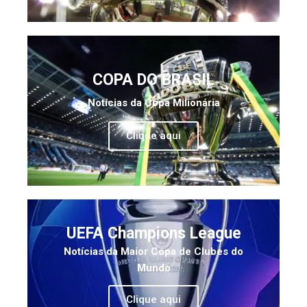
COPA DO BRASIL
Notícias da Copa Milionária
Clique aqui
UEFA Champions League
Notícias da Maior Copa de Clubes do
Mundo
Clique aqui