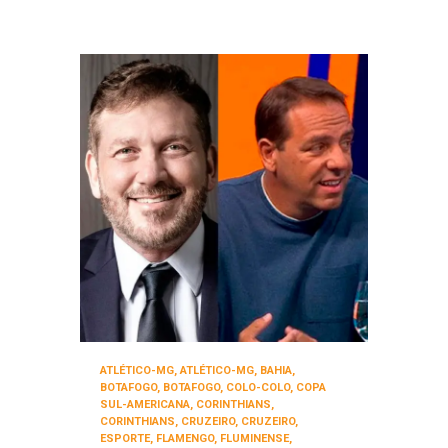
ATLÉTICO-MG
,
ATLÉTICO-MG
,
BAHIA
,
BOTAFOGO
,
BOTAFOGO
,
COLO-COLO
,
COPA
SUL-AMERICANA
,
CORINTHIANS
,
CORINTHIANS
,
CRUZEIRO
,
CRUZEIRO
,
ESPORTE
,
FLAMENGO
,
FLUMINENSE
,