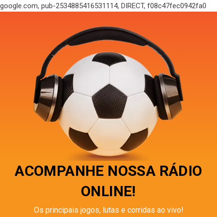
google.com, pub-2534885416531114, DIRECT, f08c47fec0942fa0
ACOMPANHE NOSSA RÁDIO
ONLINE!
Os principais jogos, lutas e corridas ao vivo!