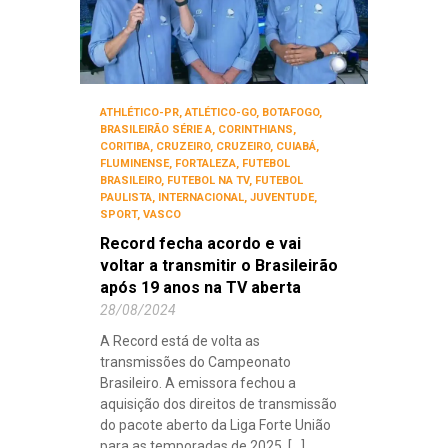
ATHLÉTICO-PR
,
ATLÉTICO-GO
,
BOTAFOGO
,
BRASILEIRÃO SÉRIE A
,
CORINTHIANS
,
CORITIBA
,
CRUZEIRO
,
CRUZEIRO
,
CUIABÁ
,
FLUMINENSE
,
FORTALEZA
,
FUTEBOL
BRASILEIRO
,
FUTEBOL NA TV
,
FUTEBOL
PAULISTA
,
INTERNACIONAL
,
JUVENTUDE
,
SPORT
,
VASCO
Record fecha acordo e vai
voltar a transmitir o Brasileirão
após 19 anos na TV aberta
28/08/2024
A Record está de volta as
transmissões do Campeonato
Brasileiro. A emissora fechou a
aquisição dos direitos de transmissão
do pacote aberto da Liga Forte União
para as temporadas de 2025, [...]