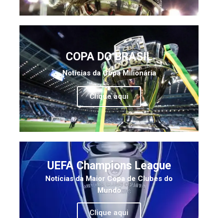
COPA DO BRASIL
Notícias da Copa Milionária
Clique aqui
UEFA Champions League
Notícias da Maior Copa de Clubes do
Mundo
Clique aqui