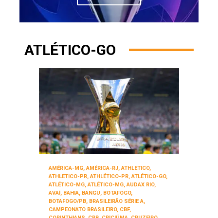
ATLÉTICO-GO
AMÉRICA-MG
,
AMÉRICA-RJ
,
ATHLETICO
,
ATHLETICO-PR
,
ATHLÉTICO-PR
,
ATLÉTICO-GO
,
ATLÉTICO-MG
,
ATLÉTICO-MG
,
AUDAX RIO
,
AVAÍ
,
BAHIA
,
BANGU
,
BOTAFOGO
,
BOTAFOGO/PB
,
BRASILEIRÃO SÉRIE A
,
CAMPEONATO BRASILEIRO
,
CBF
,
CORINTHIANS
,
CRB
,
CRICIÚMA
,
CRUZEIRO
,