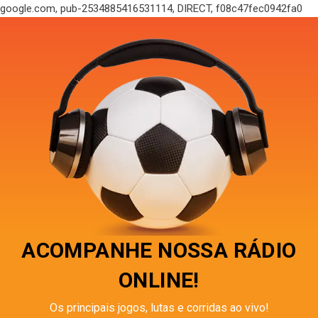
google.com, pub-2534885416531114, DIRECT, f08c47fec0942fa0
ACOMPANHE NOSSA RÁDIO
ONLINE!
Os principais jogos, lutas e corridas ao vivo!