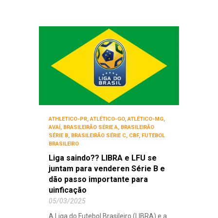
ATHLETICO-PR
,
ATLÉTICO-GO
,
ATLÉTICO-MG
,
AVAÍ
,
BRASILEIRÃO SÉRIE A
,
BRASILEIRÃO
SÉRIE B
,
BRASILEIRÃO SÉRIE C
,
CBF
,
FUTEBOL
BRASILEIRO
Liga saindo?? LIBRA e LFU se
juntam para venderen Série B e
dão passo importante para
uinficação
05/03/2025
A Liga do Futebol Brasileiro (LIBRA) e a