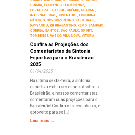
CUIABÁ
,
FLAMENGO
,
FLUMINENSE
,
FORTALEZA
,
FUTEBOL
,
GRÊMIO
,
GUARANI
,
INTERNACIONAL
,
JUVENTUDE
,
LONDRINA
,
NÁUTICO
,
NOVORIZONTINO
,
PALMEIRAS
,
PAYSANDU
,
RB BRAGANTINO
,
REMO
,
SAMPAIO
CORRÊA
,
SANTOS
,
SÃO PAULO
,
SPORT
,
TOMBENSE
,
VASCO
,
VILA NOVA
,
VITÓRIA
Confira as Projeções dos
Comentaristas da Sintonia
Esportiva para o Brasileirão
2025
01/04/2025
Na última sexta-feira, a sintonia
esportiva exibiu um especial sobre o
Brasileirão, e nossos comentaristas
comentaram suas projeções para o
Brasileirão! Confira o trecho abaixo, e
aproveite para se [...]
Leia mais →