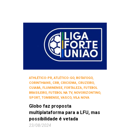
ATHLÉTICO-PR
,
ATLÉTICO-GO
,
BOTAFOGO
,
CORINTHIANS
,
CRB
,
CRICIÚMA
,
CRUZEIRO
,
CUIABÁ
,
FLUMINENSE
,
FORTALEZA
,
FUTEBOL
BRASILEIRO
,
FUTEBOL NA TV
,
NOVORIZONTINO
,
SPORT
,
TOMBENSE
,
VASCO
,
VILA NOVA
Globo faz proposta
multiplataforma para a LFU, mas
possibilidade é vetada
23/08/2024