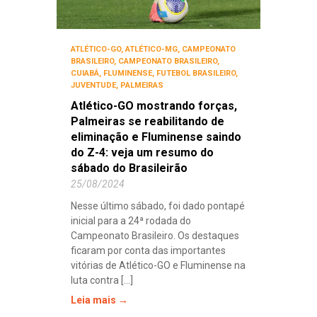
ATLÉTICO-GO
,
ATLÉTICO-MG
,
CAMPEONATO
BRASILEIRO
,
CAMPEONATO BRASILEIRO
,
CUIABÁ
,
FLUMINENSE
,
FUTEBOL BRASILEIRO
,
JUVENTUDE
,
PALMEIRAS
Atlético-GO mostrando forças,
Palmeiras se reabilitando de
eliminação e Fluminense saindo
do Z-4: veja um resumo do
sábado do Brasileirão
25/08/2024
Nesse último sábado, foi dado pontapé
inicial para a 24ª rodada do
Campeonato Brasileiro. Os destaques
ficaram por conta das importantes
vitórias de Atlético-GO e Fluminense na
luta contra [...]
Leia mais →