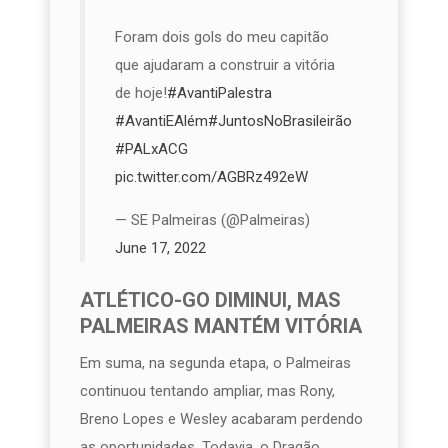
Foram dois gols do meu capitão
que ajudaram a construir a vitória
de hoje!
#AvantiPalestra
#AvantiEAlém
#JuntosNoBrasileirão
#PALxACG
pic.twitter.com/AGBRz492eW
— SE Palmeiras (@Palmeiras)
June 17, 2022
ATLÉTICO-GO DIMINUI, MAS
PALMEIRAS MANTÉM VITÓRIA
Em suma, na segunda etapa, o Palmeiras
continuou tentando ampliar, mas Rony,
Breno Lopes e Wesley acabaram perdendo
as oportunidades. Todavia, o Dragão