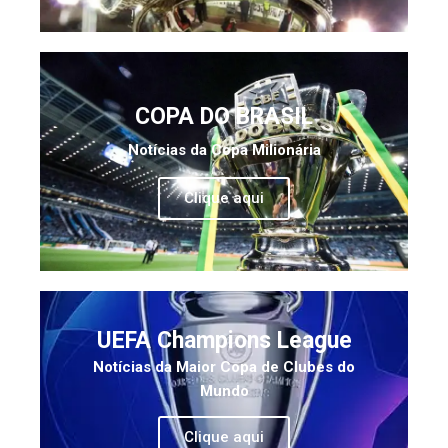
COPA DO BRASIL
Notícias da Copa Milionária
Clique aqui
UEFA Champions League
Notícias da Maior Copa de Clubes do
Mundo
Clique aqui