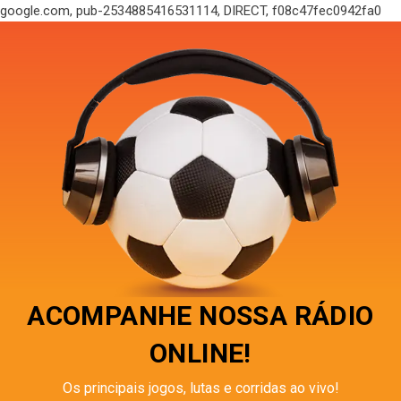
google.com, pub-2534885416531114, DIRECT, f08c47fec0942fa0
ACOMPANHE NOSSA RÁDIO
ONLINE!
Os principais jogos, lutas e corridas ao vivo!