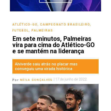
ATLÉTICO-GO
,
CAMPEONATO BRASILEIRO
,
FUTEBOL
,
PALMEIRAS
Em sete minutos, Palmeiras
vira para cima do Atlético-GO
e se mantém na liderança
Alviverde saiu atrás no placar mas
conseguiu uma virada histórica
|
17 de junho de 2022
Por
NEILA GONÇALVES