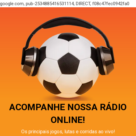
google.com, pub-2534885416531114, DIRECT, f08c47fec0942fa0
ACOMPANHE NOSSA RÁDIO
ONLINE!
Os principais jogos, lutas e corridas ao vivo!