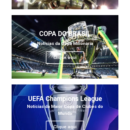
COPA DO BRASIL
Notícias da Copa Milionária
Clique aqui
UEFA Champions League
Notícias da Maior Copa de Clubes do
Mundo
Clique aqui