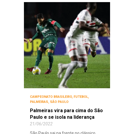
CAMPEONATO BRASILEIRO
,
FUTEBOL
,
PALMEIRAS
,
SÃO PAULO
Palmeiras vira para cima do São
Paulo e se isola na liderança
21/06/2022
São Paulo sai na frente no clássico,