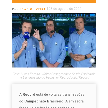
|
28 de agosto de 2024
Por
JOÃO OLIVEIRA
Foto: Lucas Pereira, Walter Casagrande e Sálvio Espindola
na transmissão do Paulistão Reprodução/Record
A
Record
está de volta as transmissões
do
Campeonato Brasileiro.
A emissora
fechou a aquisição dos direitos de