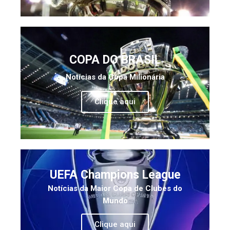
COPA DO BRASIL
Notícias da Copa Milionária
Clique aqui
UEFA Champions League
Notícias da Maior Copa de Clubes do
Mundo
Clique aqui