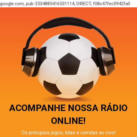
google.com, pub-2534885416531114, DIRECT, f08c47fec0942fa0
ACOMPANHE NOSSA RÁDIO
ONLINE!
Os principais jogos, lutas e corridas ao vivo!