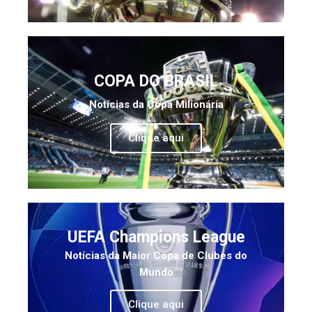
COPA DO BRASIL
Notícias da Copa Milionária
Clique aqui
UEFA Champions League
Notícias da Maior Copa de Clubes do
Mundo
Clique aqui