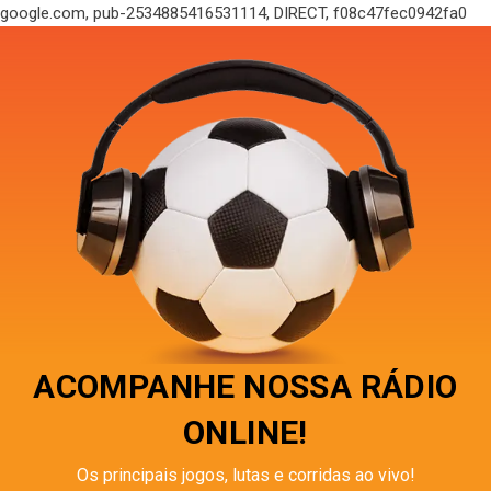
google.com, pub-2534885416531114, DIRECT, f08c47fec0942fa0
ACOMPANHE NOSSA RÁDIO
ONLINE!
Os principais jogos, lutas e corridas ao vivo!