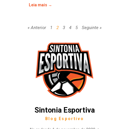
Leia mais →
« Anterior
1
2
3
4
5
Seguinte »
Sintonia Esportiva
Blog Esportivo