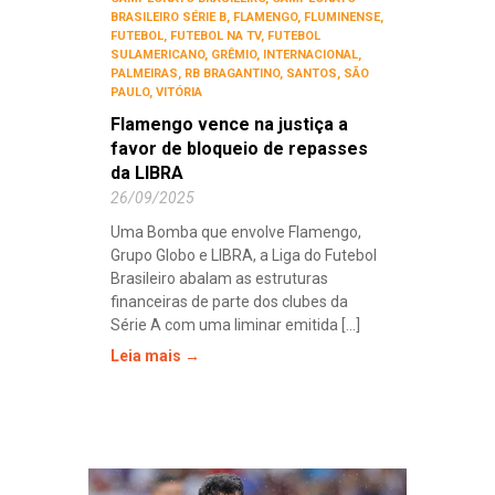
BRASILEIRO SÉRIE B
,
FLAMENGO
,
FLUMINENSE
,
FUTEBOL
,
FUTEBOL NA TV
,
FUTEBOL
SULAMERICANO
,
GRÊMIO
,
INTERNACIONAL
,
PALMEIRAS
,
RB BRAGANTINO
,
SANTOS
,
SÃO
PAULO
,
VITÓRIA
Flamengo vence na justiça a
favor de bloqueio de repasses
da LIBRA
26/09/2025
Uma Bomba que envolve Flamengo,
Grupo Globo e LIBRA, a Liga do Futebol
Brasileiro abalam as estruturas
financeiras de parte dos clubes da
Série A com uma liminar emitida [...]
Leia mais →