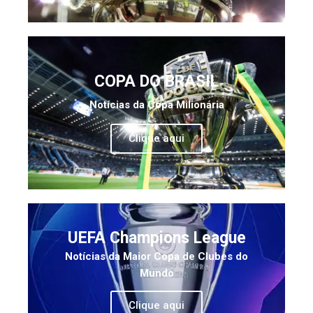
COPA DO BRASIL
Notícias da Copa Milionária
Clique aqui
UEFA Champions League
Notícias da Maior Copa de Clubes do
Mundo
Clique aqui