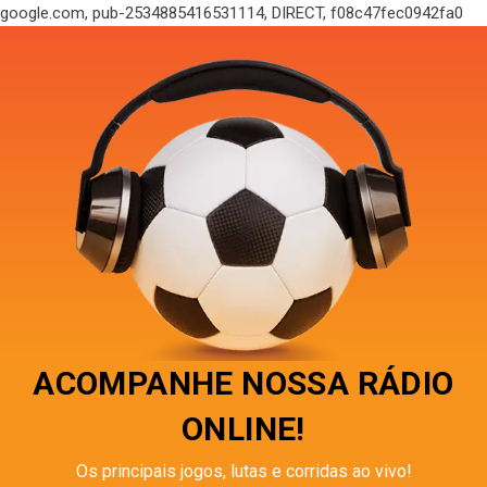
google.com, pub-2534885416531114, DIRECT, f08c47fec0942fa0
ACOMPANHE NOSSA RÁDIO
ONLINE!
Os principais jogos, lutas e corridas ao vivo!