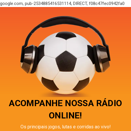
google.com, pub-2534885416531114, DIRECT, f08c47fec0942fa0
ACOMPANHE NOSSA RÁDIO
ONLINE!
Os principais jogos, lutas e corridas ao vivo!