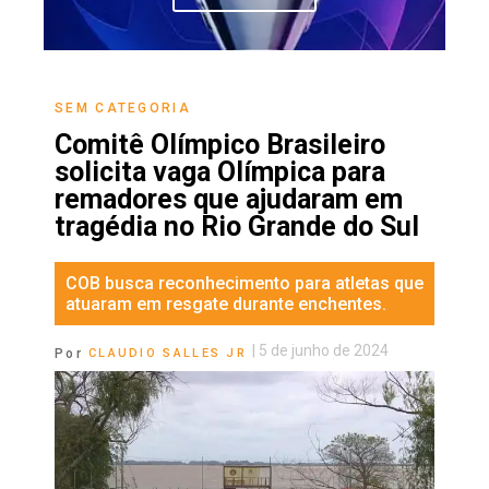
SEM CATEGORIA
Comitê Olímpico Brasileiro
solicita vaga Olímpica para
remadores que ajudaram em
tragédia no Rio Grande do Sul
COB busca reconhecimento para atletas que
atuaram em resgate durante enchentes.
|
5 de junho de 2024
Por
CLAUDIO SALLES JR