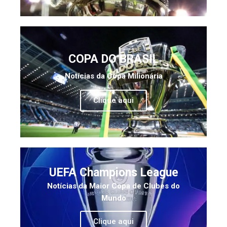
COPA DO BRASIL
Notícias da Copa Milionária
Clique aqui
UEFA Champions League
Notícias da Maior Copa de Clubes do
Mundo
Clique aqui