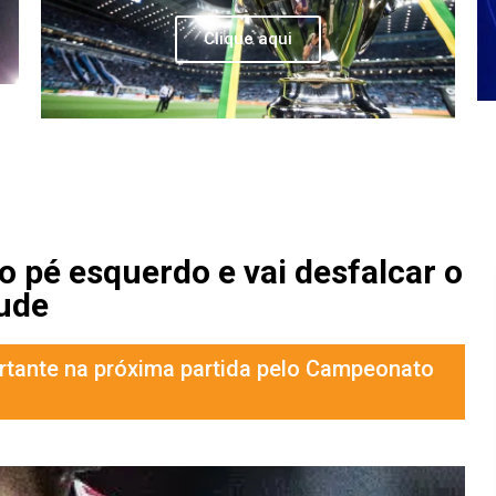
Clique aqui
 pé esquerdo e vai desfalcar o
ude
rtante na próxima partida pelo Campeonato