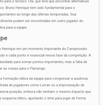
 para o técnico Tite, que terá que encontrar alternativas
enco. Bruno Henrique tem sido fundamental para o
mportantes ao longo das últimas temporadas. Sua
ificilmente podem ser encontradas em outro jogador do
iva para a equipe.
ipe
uno Henrique em um momento importante do Campeonato
título e cada ponto é essencial nessa fase da competição. A
tunidade para somar pontos importantes, mas a falta de
ar as coisas para o Flamengo.
r a formação tática da equipe para compensar a ausência
entrada de jogadores como Lorran ou a improvisação de
a mesma posição, embora não tenham o mesmo impacto que
e esquema tático, ajustando o time para jogar de forma