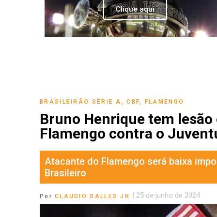
Clique aqui
BRASILEIRÃO SÉRIE A
,
CBF
,
FLAMENGO
Bruno Henrique tem lesão o
Flamengo contra o Juvent
Atacante do Flamengo será baixa impo
Brasileiro
|
25 de junho de 2024
Por
CLAUDIO SALLES JR