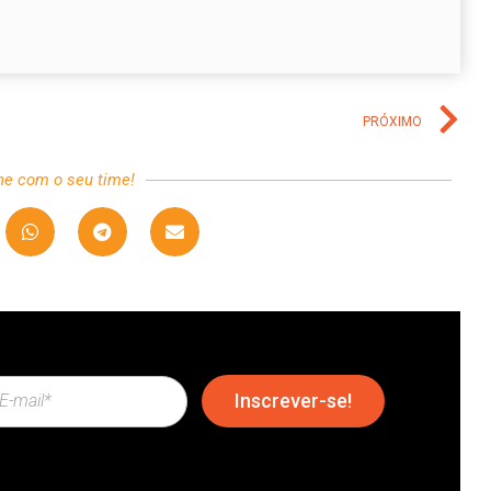
PRÓXIMO
he com o seu time!
Inscrever-se!