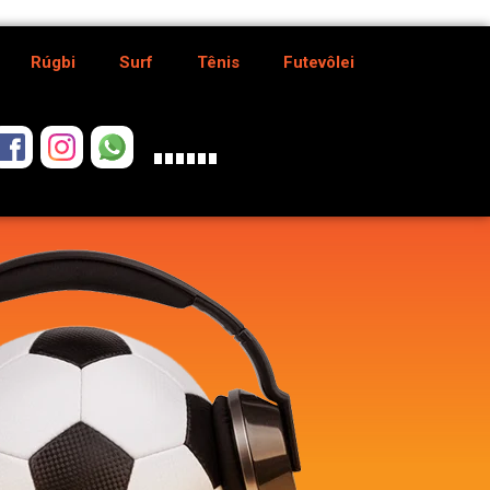
Rúgbi
Surf
Tênis
Futevôlei