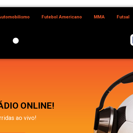
Automobilismo
Futebol Americano
MMA
Futsal
DIO ONLINE!
rridas ao vivo!