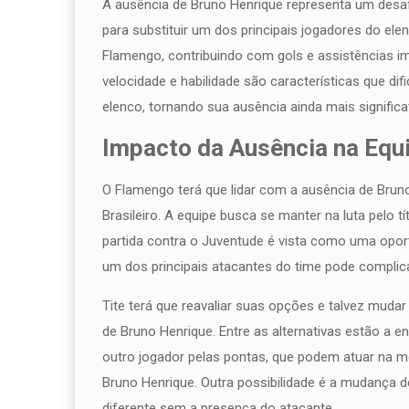
A ausência de Bruno Henrique representa um desafio
para substituir um dos principais jogadores do el
Flamengo, contribuindo com gols e assistências i
velocidade e habilidade são características que d
elenco, tornando sua ausência ainda mais significat
Impacto da Ausência na Equ
O Flamengo terá que lidar com a ausência de Br
Brasileiro. A equipe busca se manter na luta pelo 
partida contra o Juventude é vista como uma opor
um dos principais atacantes do time pode complic
Tite terá que reavaliar suas opções e talvez muda
de Bruno Henrique. Entre as alternativas estão a 
outro jogador pelas pontas, que podem atuar n
Bruno Henrique. Outra possibilidade é a mudança d
diferente sem a presença do atacante.