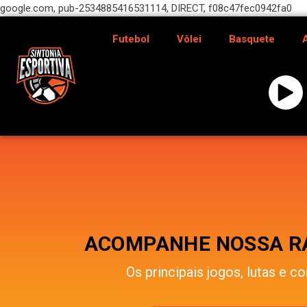
google.com, pub-2534885416531114, DIRECT, f08c47fec0942fa0
Futebol
Vôlei
Basquete
ACOMPANHE NOSSA RÁ
Os principais jogos, lutas e co