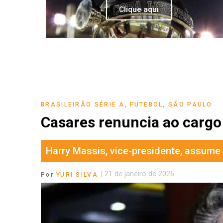
Clique aqui
BRASILEIRÃO SÉRIE A
,
FUTEBOL
,
SÃO PAULO
Casares renuncia ao cargo
Harry Massis, vice-presidente, assume 
|
21 de janeiro de 2026
Por
YURI SILVA