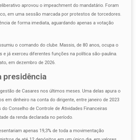
 Deliberativo aprovou o impeachment do mandatário. Foram
anco, em uma sessão marcada por protestos de torcedores.
dência de forma imediata, aguardando apenas a votação
assumiu o comando do clube. Massis, de 80 anos, ocupa o
e já exerceu diferentes funções na política são-paulina.
dato, em dezembro de 2026.
 presidência
a gestão de Casares nos últimos meses. Uma delas apura o
 em dinheiro na conta do dirigente, entre janeiro de 2023
s do Conselho de Controle de Atividades Financeiras
tade da renda declarada no período.
presentariam apenas 19,3% de toda a movimentação
egistros de até 12 depósitos em um único dia, em valores