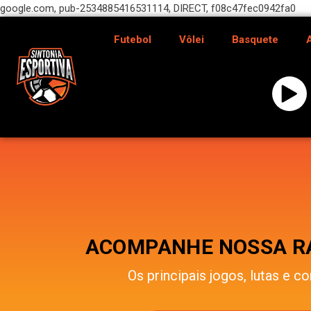
google.com, pub-2534885416531114, DIRECT, f08c47fec0942fa0
Futebol
Vôlei
Basquete
ACOMPANHE NOSSA RÁ
Os principais jogos, lutas e co