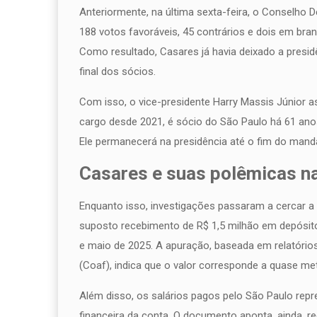
Anteriormente, na última sexta-feira, o Conselho
188 votos favoráveis, 45 contrários e dois em br
Como resultado, Casares já havia deixado a presi
final dos sócios.
Com isso, o vice-presidente Harry Massis Júnior 
cargo desde 2021, é sócio do São Paulo há 61 anos 
Ele permanecerá na presidência até o fim do man
Casares e suas polêmicas na
Enquanto isso, investigações passaram a cercar 
suposto recebimento de R$ 1,5 milhão em depósitos
e maio de 2025. A apuração, baseada em relatório
(Coaf), indica que o valor corresponde a quase me
Além disso, os salários pagos pelo São Paulo re
financeira da conta. O documento aponta, ainda, r