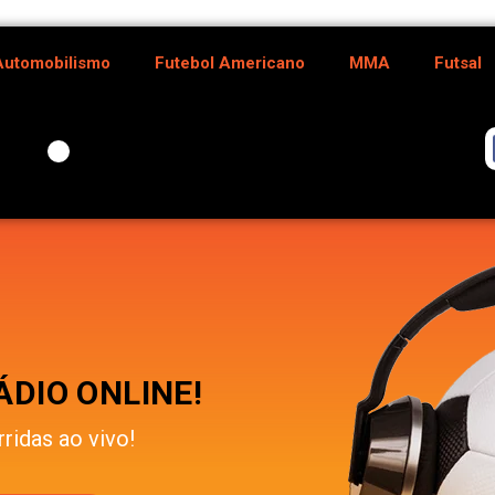
Automobilismo
Futebol Americano
MMA
Futsal
DIO ONLINE!
rridas ao vivo!