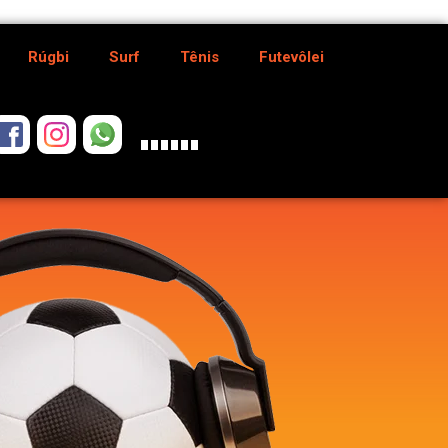
Rúgbi
Surf
Tênis
Futevôlei