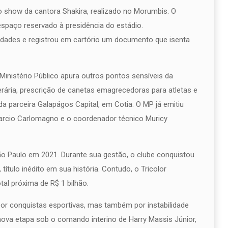
o show da cantora Shakira, realizado no Morumbis. O
espaço reservado à presidência do estádio.
idades e registrou em cartório um documento que isenta
Ministério Público apura outros pontos sensíveis da
erária, prescrição de canetas emagrecedoras para atletas e
 parceira Galapágos Capital, em Cotia. O MP já emitiu
Marcio Carlomagno e o coordenador técnico Muricy
ão Paulo em 2021. Durante sua gestão, o clube conquistou
ítulo inédito em sua história. Contudo, o Tricolor
tal próxima de R$ 1 bilhão.
por conquistas esportivas, mas também por instabilidade
a nova etapa sob o comando interino de Harry Massis Júnior,