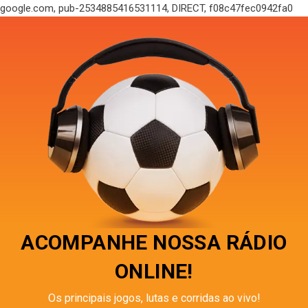
google.com, pub-2534885416531114, DIRECT, f08c47fec0942fa0
ACOMPANHE NOSSA RÁDIO
ONLINE!
Os principais jogos, lutas e corridas ao vivo!