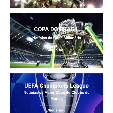
COPA DO BRASIL
Notícias da Copa Milionária
Clique aqui
UEFA Champions League
Notícias da Maior Copa de Clubes do
Mundo
Clique aqui