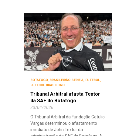
BOTAFOGO
,
BRASILEIRÃO SÉRIE A
,
FUTEBOL
,
FUTEBOL BRASILEIRO
Tribunal Arbitral afasta Textor
da SAF do Botafogo
23/04/2026
O Tribunal Arbitral da Fundação Getulio
Vargas determinou o afastamento
imediato de John Textor da
administração da SAF do Botafogo. A