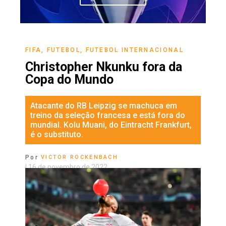
FIFA
,
FUTEBOL
,
FUTEBOL INTERNACIONAL
Christopher Nkunku fora da
Copa do Mundo
Atacante do RB Leipzig se machuca em
treino da seleção francesa e está fora do
mundial. Kolu Muani, do Eintracht Frankfurt,
é o substituto.
Por
VICTOR ROCKENBACH
|
16 de novembro de 2022