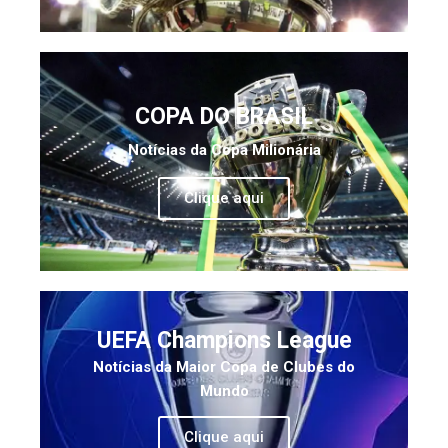
COPA DO BRASIL
Notícias da Copa Milionária
Clique aqui
UEFA Champions League
Notícias da Maior Copa de Clubes do
Mundo
Clique aqui