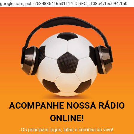
google.com, pub-2534885416531114, DIRECT, f08c47fec0942fa0
ACOMPANHE NOSSA RÁDIO
ONLINE!
Os principais jogos, lutas e corridas ao vivo!