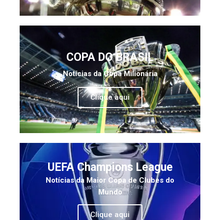
COPA DO BRASIL
Notícias da Copa Milionária
Clique aqui
UEFA Champions League
Notícias da Maior Copa de Clubes do
Mundo
Clique aqui