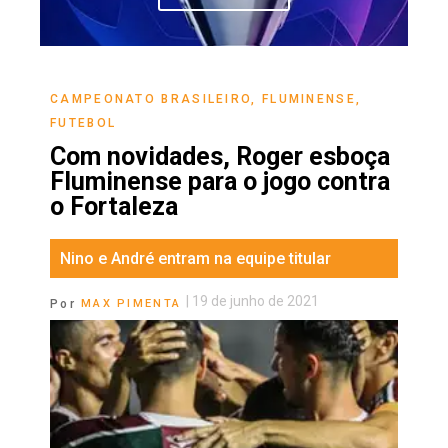
CAMPEONATO BRASILEIRO
,
FLUMINENSE
,
FUTEBOL
Com novidades, Roger esboça
Fluminense para o jogo contra
o Fortaleza
Nino e André entram na equipe titular
|
19 de junho de 2021
Por
MAX PIMENTA