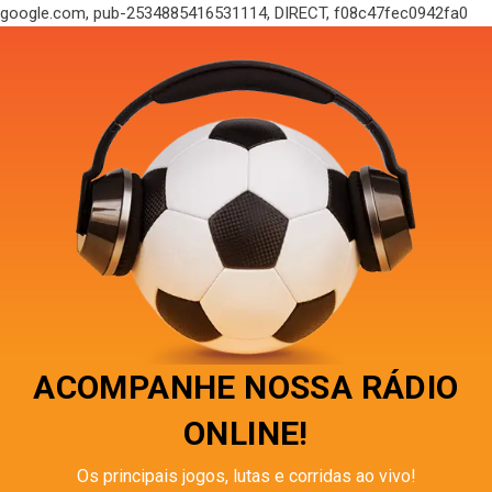
google.com, pub-2534885416531114, DIRECT, f08c47fec0942fa0
ACOMPANHE NOSSA RÁDIO
ONLINE!
Os principais jogos, lutas e corridas ao vivo!