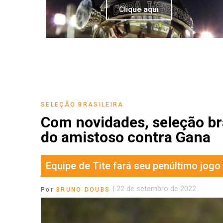
Clique aqui
SELEÇÃO BRASILEIRA
Com novidades, seleção bra
do amistoso contra Gana
Equipe de Tite fará seu penúltimo jog
|
22 de setembro de 2022
Por
BRUNO DOUBS