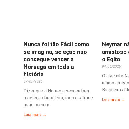
Nunca foi tão Fácil como
Neymar nã
se imagina, seleção não
amistoso 
consegue vencer a
o Egito
Noruega em toda a
04/06/2026
história
O atacante N
07/07/2026
último amist
Brasileira an
Dizer que a Noruega venceu bem
a seleção brasileira, isso é a frase
Leia mais →
mais comum
Leia mais →