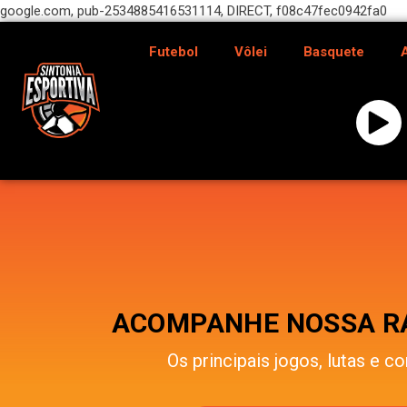
google.com, pub-2534885416531114, DIRECT, f08c47fec0942fa0
Futebol
Vôlei
Basquete
ACOMPANHE NOSSA RÁ
Os principais jogos, lutas e co