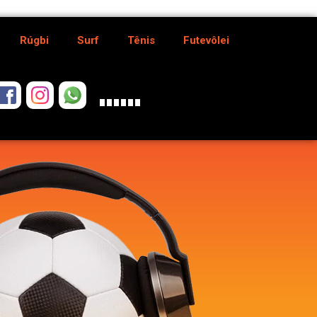
Rúgbi
Surf
Tênis
Futevôlei