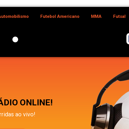
Automobilismo
Futebol Americano
MMA
Futsal
DIO ONLINE!
rridas ao vivo!