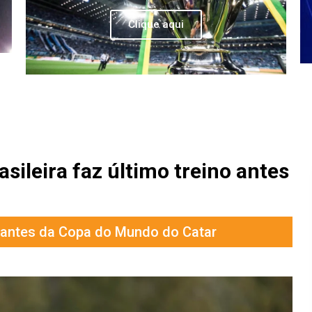
Clique aqui
sileira faz último treino antes
o antes da Copa do Mundo do Catar