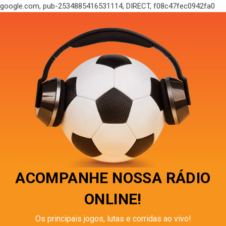
google.com, pub-2534885416531114, DIRECT, f08c47fec0942fa0
ACOMPANHE NOSSA RÁDIO
ONLINE!
Os principais jogos, lutas e corridas ao vivo!