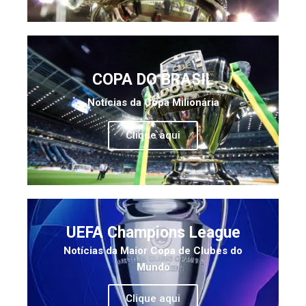
COPA DO BRASIL
Notícias da Copa Milionária
Clique aqui
UEFA Champions League
Notícias da Maior Copa de Clubes do
Mundo
Clique aqui