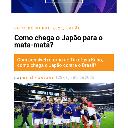
COPA DO MUNDO 2026
,
JAPÃO
Como chega o Japão para o
mata-mata?
Com possível retorno de Takefusa Kubo,
como chega o Japão contra o Brasil?
|
28 de junho de 2026
Por
KAUÃ SANTANA