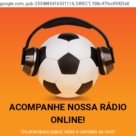
google.com, pub-2534885416531114, DIRECT, f08c47fec0942fa0
ACOMPANHE NOSSA RÁDIO
ONLINE!
Os principais jogos, lutas e corridas ao vivo!