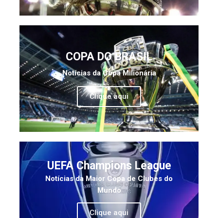
COPA DO BRASIL
Notícias da Copa Milionária
Clique aqui
UEFA Champions League
Notícias da Maior Copa de Clubes do
Mundo
Clique aqui