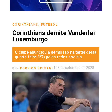
CORINTHIANS
,
FUTEBOL
Corinthians demite Vanderlei
Luxemburgo
O clube anunciou a demissao na tarde desta
quarta feira (27) pelas redes sociais
|
28 de setembro de 2023
Por
RODRIGO BRESANI