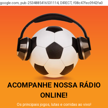
google.com, pub-2534885416531114, DIRECT, f08c47fec0942fa0
ACOMPANHE NOSSA RÁDIO
ONLINE!
Os principais jogos, lutas e corridas ao vivo!