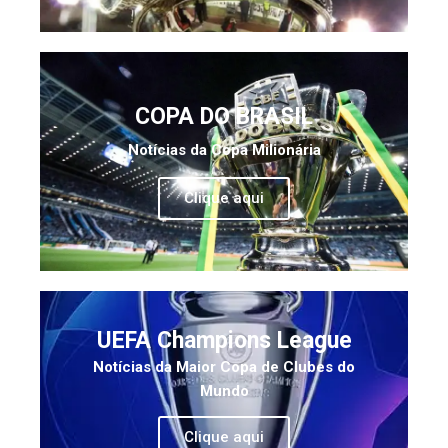
COPA DO BRASIL
Notícias da Copa Milionária
Clique aqui
UEFA Champions League
Notícias da Maior Copa de Clubes do
Mundo
Clique aqui