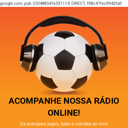
google.com, pub-2534885416531114, DIRECT, f08c47fec0942fa0
ACOMPANHE NOSSA RÁDIO
ONLINE!
Os principais jogos, lutas e corridas ao vivo!