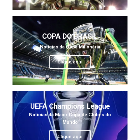
COPA DO BRASIL
Notícias da Copa Milionária
Clique aqui
UEFA Champions League
Notícias da Maior Copa de Clubes do
Mundo
Clique aqui