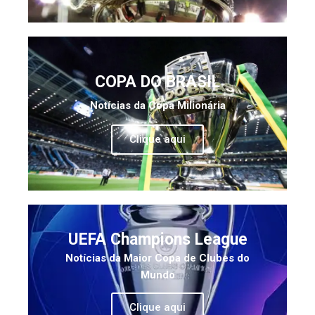
COPA DO BRASIL
Notícias da Copa Milionária
Clique aqui
UEFA Champions League
Notícias da Maior Copa de Clubes do
Mundo
Clique aqui