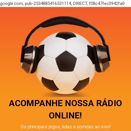
google.com, pub-2534885416531114, DIRECT, f08c47fec0942fa0
ACOMPANHE NOSSA RÁDIO
ONLINE!
Os principais jogos, lutas e corridas ao vivo!