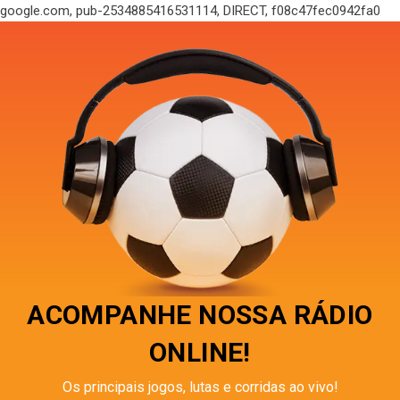
google.com, pub-2534885416531114, DIRECT, f08c47fec0942fa0
ACOMPANHE NOSSA RÁDIO
ONLINE!
Os principais jogos, lutas e corridas ao vivo!