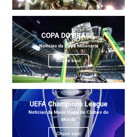
COPA DO BRASIL
Notícias da Copa Milionária
Clique aqui
UEFA Champions League
Notícias da Maior Copa de Clubes do
Mundo
Clique aqui