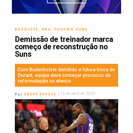
BASQUETE
,
NBA
,
PHOENIX SUNS
Demissão de treinador marca
começo de reconstrução no
Suns
Com Budenholzer demitido e futura troca de
Durant, equipe deve começar processo de
reformulação no elenco
|
14 de abril de 2025
Por
ANDRÉ BARROS