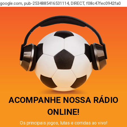
google.com, pub-2534885416531114, DIRECT, f08c47fec0942fa0
ACOMPANHE NOSSA RÁDIO
ONLINE!
Os principais jogos, lutas e corridas ao vivo!