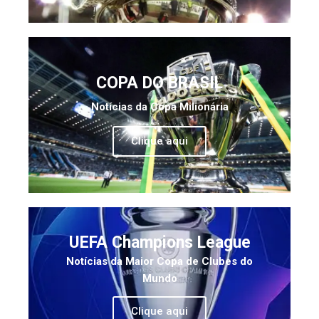
COPA DO BRASIL
Notícias da Copa Milionária
Clique aqui
UEFA Champions League
Notícias da Maior Copa de Clubes do
Mundo
Clique aqui