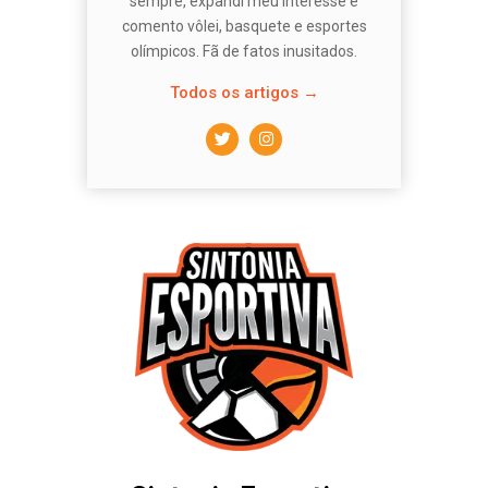
sempre, expandi meu interesse e
comento vôlei, basquete e esportes
olímpicos. Fã de fatos inusitados.
Todos os artigos →