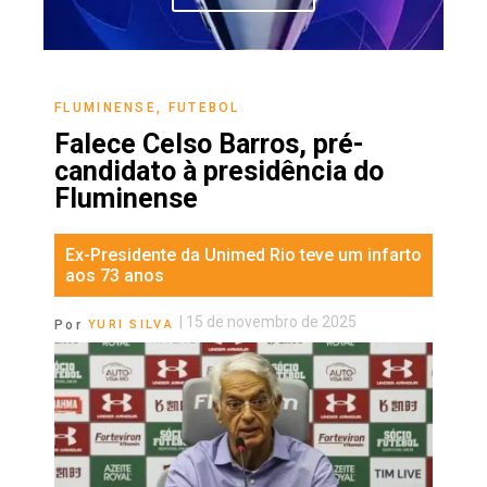
FLUMINENSE
,
FUTEBOL
Falece Celso Barros, pré-
candidato à presidência do
Fluminense
Ex-Presidente da Unimed Rio teve um infarto
aos 73 anos
|
15 de novembro de 2025
Por
YURI SILVA