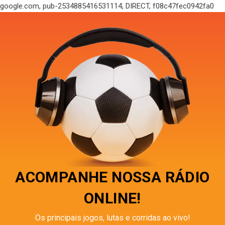
google.com, pub-2534885416531114, DIRECT, f08c47fec0942fa0
ACOMPANHE NOSSA RÁDIO
ONLINE!
Os principais jogos, lutas e corridas ao vivo!