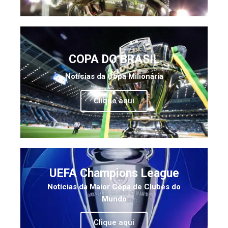
COPA DO BRASIL
Notícias da Copa Milionária
Clique aqui
UEFA Champions League
Notícias da Maior Copa de Clubes do
Mundo
Clique aqui