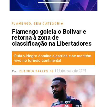
FLAMENGO
,
SEM CATEGORIA
Flamengo goleia o Bolívar e
retorna à zona de
classificação na Libertadores
Rubro-Negro domina a partida e se mantém
vivo no torneio continental
|
16 de maio de 2024
Por
CLAUDIO SALLES JR