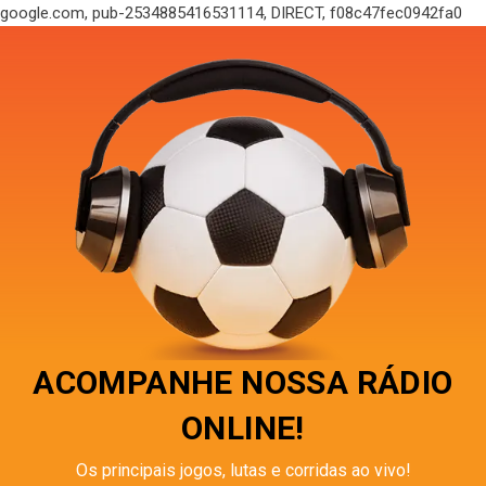
google.com, pub-2534885416531114, DIRECT, f08c47fec0942fa0
ACOMPANHE NOSSA RÁDIO
ONLINE!
Os principais jogos, lutas e corridas ao vivo!