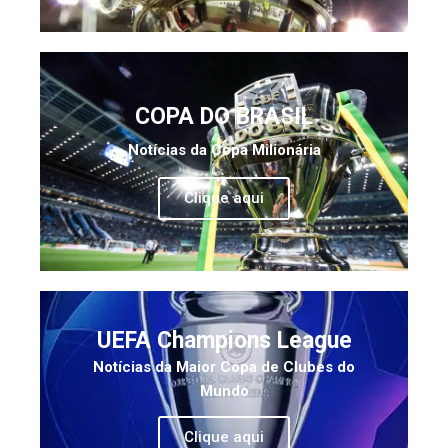
COPA DO BRASIL
Notícias da Copa Milionária
Clique aqui
UEFA Champions League
Notícias da Maior Copa de Clubes do
Mundo
Clique aqui