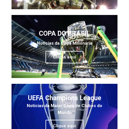
COPA DO BRASIL
Notícias da Copa Milionária
Clique aqui
UEFA Champions League
Notícias da Maior Copa de Clubes do
Mundo
Clique aqui