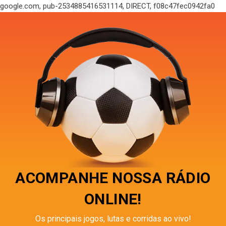
google.com, pub-2534885416531114, DIRECT, f08c47fec0942fa0
ACOMPANHE NOSSA RÁDIO
ONLINE!
Os principais jogos, lutas e corridas ao vivo!