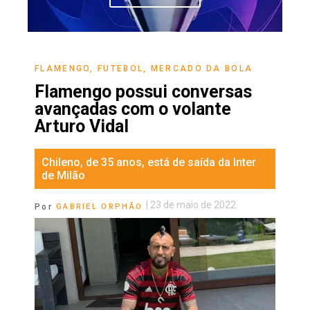
FLAMENGO
,
FUTEBOL
,
MERCADO DA BOLA
Flamengo possui conversas
avançadas com o volante
Arturo Vidal
Chileno, de 35 anos, está de saída da Inter
de Milão
|
23 de maio de 2022
Por
GABRIEL ORPHÃO