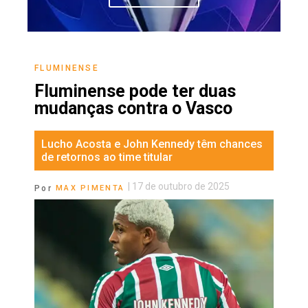
FLUMINENSE
Fluminense pode ter duas
mudanças contra o Vasco
Lucho Acosta e John Kennedy têm chances
de retornos ao time titular
|
17 de outubro de 2025
Por
MAX PIMENTA