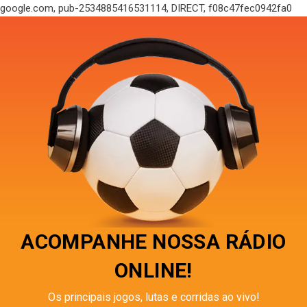
google.com, pub-2534885416531114, DIRECT, f08c47fec0942fa0
ACOMPANHE NOSSA RÁDIO
ONLINE!
Os principais jogos, lutas e corridas ao vivo!