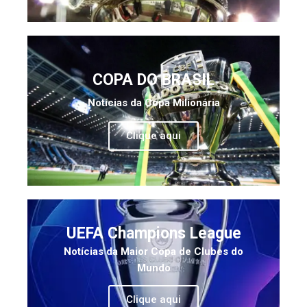
COPA DO BRASIL
Notícias da Copa Milionária
Clique aqui
UEFA Champions League
Notícias da Maior Copa de Clubes do
Mundo
Clique aqui