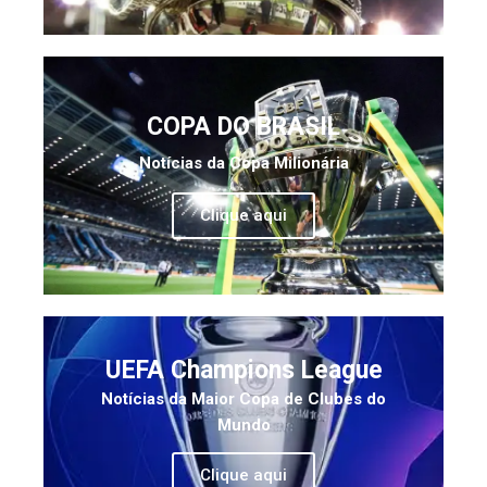
COPA DO BRASIL
Notícias da Copa Milionária
Clique aqui
UEFA Champions League
Notícias da Maior Copa de Clubes do
Mundo
Clique aqui