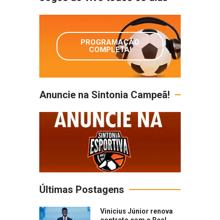
PROGRAMAÇÃO
COMPLETA!
Anuncie na Sintonia Campeã!
Últimas Postagens
Vinicius Júnior renova
contrato com o Real