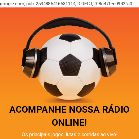
google.com, pub-2534885416531114, DIRECT, f08c47fec0942fa0
ACOMPANHE NOSSA RÁDIO
ONLINE!
Os principais jogos, lutas e corridas ao vivo!