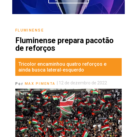
FLUMINENSE
Fluminense prepara pacotão
de reforços
Tricolor encaminhou quatro reforços e
ainda busca lateral-esquerdo
|
12 de dezembro de 2022
Por
MAX PIMENTA