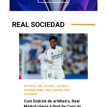
REAL SOCIEDAD
ESPORTE
,
FIFA
,
FUTEBOL
,
FUTEBOL
INTERNACIONAL
,
REAL MADRID
,
REAL
SOCIEDAD
Com Endrick de artilheiro, Real
Madrid chega à final da Copa do