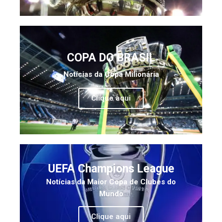
COPA DO BRASIL
Notícias da Copa Milionária
Clique aqui
UEFA Champions League
Notícias da Maior Copa de Clubes do
Mundo
Clique aqui