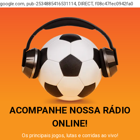
google.com, pub-2534885416531114, DIRECT, f08c47fec0942fa0
ACOMPANHE NOSSA RÁDIO
ONLINE!
Os principais jogos, lutas e corridas ao vivo!