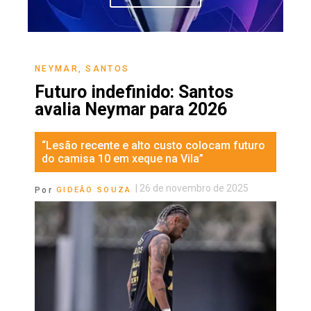
NEYMAR
,
SANTOS
Futuro indefinido: Santos
avalia Neymar para 2026
“Lesão recente e alto custo colocam futuro
do camisa 10 em xeque na Vila”
|
26 de novembro de 2025
Por
GIDEÃO SOUZA