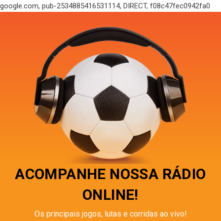
google.com, pub-2534885416531114, DIRECT, f08c47fec0942fa0
ACOMPANHE NOSSA RÁDIO
ONLINE!
Os principais jogos, lutas e corridas ao vivo!