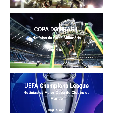
COPA DO BRASIL
Notícias da Copa Milionária
Clique aqui
UEFA Champions League
Notícias da Maior Copa de Clubes do
Mundo
Clique aqui