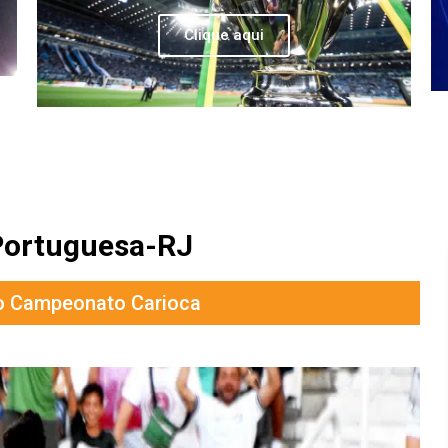
Clique aqui
 Portuguesa-RJ
 do Campeonato Carioca