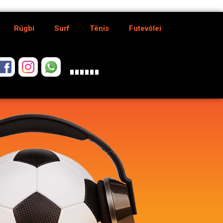
Rúgbi
Surf
Tênis
Futevôlei