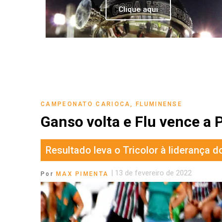
Clique aqui
CAMPEONATO CARIOCA
,
FLUMINENSE
Ganso volta e Flu vence a
Resultado leva o Tricolor à liderança
|
13 de fevereiro de 2022
Por
MAX PIMENTA