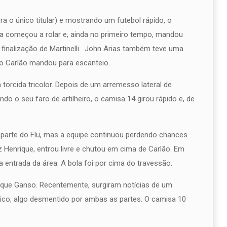
a o único titular) e mostrando um futebol rápido, o
 começou a rolar e, ainda no primeiro tempo, mandou
 finalização de Martinelli. John Arias também teve uma
iro Carlão mandou para escanteio.
a torcida tricolor. Depois de um arremesso lateral de
do o seu faro de artilheiro, o camisa 14 girou rápido e, de
arte do Flu, mas a equipe continuou perdendo chances
iz Henrique, entrou livre e chutou em cima de Carlão. Em
a entrada da área. A bola foi por cima do travessão.
rique Ganso. Recentemente, surgiram notícias de um
nico, algo desmentido por ambas as partes. O camisa 10