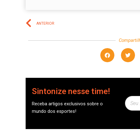
ANTERIOR
Compartil
Sintonize nesse time!
Receba artigos exclusivos sobre o
mundo dos esportes!