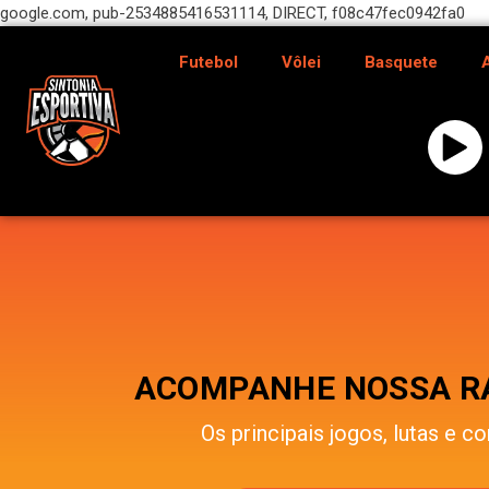
google.com, pub-2534885416531114, DIRECT, f08c47fec0942fa0
Futebol
Vôlei
Basquete
ACOMPANHE NOSSA RÁ
Os principais jogos, lutas e co