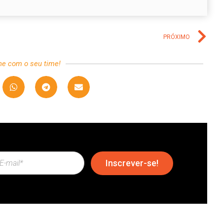
PRÓXIMO
he com o seu time!
Inscrever-se!