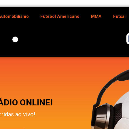
Automobilismo
Futebol Americano
MMA
Futsal
DIO ONLINE!
rridas ao vivo!