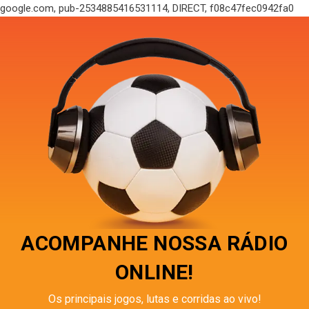
google.com, pub-2534885416531114, DIRECT, f08c47fec0942fa0
ACOMPANHE NOSSA RÁDIO
ONLINE!
Os principais jogos, lutas e corridas ao vivo!