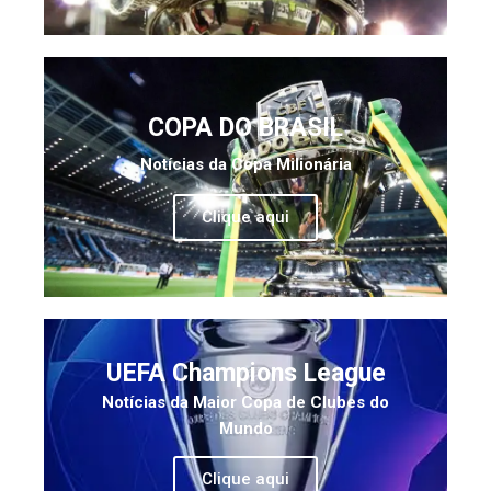
COPA DO BRASIL
Notícias da Copa Milionária
Clique aqui
UEFA Champions League
Notícias da Maior Copa de Clubes do
Mundo
Clique aqui