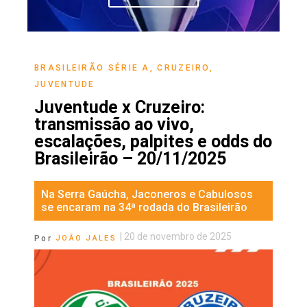
BRASILEIRÃO SÉRIE A
,
CRUZEIRO
,
JUVENTUDE
Juventude x Cruzeiro:
transmissão ao vivo,
escalações, palpites e odds do
Brasileirão – 20/11/2025
Na Serra Gaúcha, Jaconeros e Cabulosos
se encaram na 34ª rodada do Brasileirão
|
20 de novembro de 2025
Por
JOÃO JALES