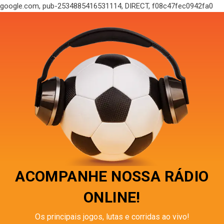
google.com, pub-2534885416531114, DIRECT, f08c47fec0942fa0
ACOMPANHE NOSSA RÁDIO
ONLINE!
Os principais jogos, lutas e corridas ao vivo!