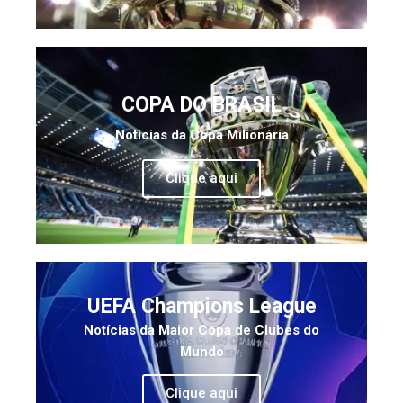
COPA DO BRASIL
Notícias da Copa Milionária
Clique aqui
UEFA Champions League
Notícias da Maior Copa de Clubes do
Mundo
Clique aqui