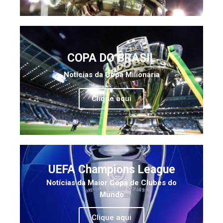
COPA DO BRASIL
Notícias da Copa Milionária
Clique aqui
UEFA Champions League
Notícias da Maior Copa de Clubes do
Mundo
Clique aqui