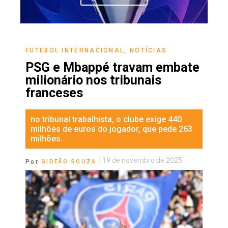
FUTEBOL INTERNACIONAL
,
NOTÍCIAS
PSG e Mbappé travam embate
milionário nos tribunais
franceses
no tribunal trabalhista, o clube exige 440
milhões de euros do jogador, que pede 263
milhões.
|
19 de novembro de 2025
Por
GIDEÃO SOUZA