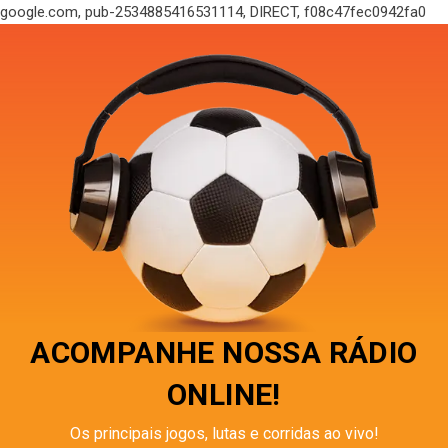
google.com, pub-2534885416531114, DIRECT, f08c47fec0942fa0
ACOMPANHE NOSSA RÁDIO
ONLINE!
Os principais jogos, lutas e corridas ao vivo!