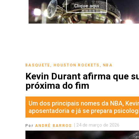
Clique aqui
BASQUETE
,
HOUSTON ROCKETS
,
NBA
Kevin Durant afirma que s
próxima do fim
Um dos principais nomes da NBA, Kevin
aposentadoria e já se prepara psicolog
|
24 de março de 2026
Por
ANDRÉ BARROS