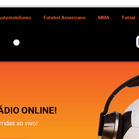
Automobilismo
Futebol Americano
MMA
Futsal
DIO ONLINE!
rridas ao vivo!