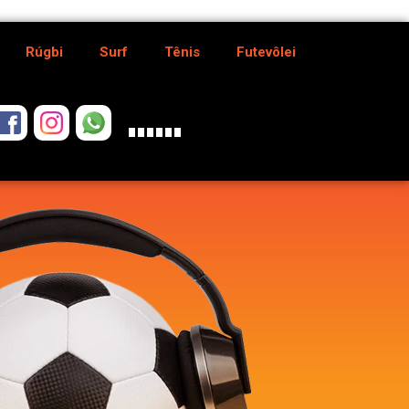
Rúgbi
Surf
Tênis
Futevôlei