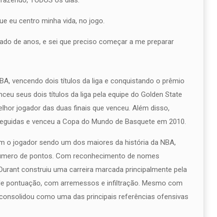
a fazendo, TODOS os dias.
que eu centro minha vida, no jogo.
hado de anos, e sei que preciso começar a me preparar
A, vencendo dois títulos da liga e conquistando o prêmio
eu seus dois títulos da liga pela equipe do Golden State
hor jogador das duas finais que venceu. Além disso,
seguidas e venceu a Copa do Mundo de Basquete em 2010.
com o jogador sendo um dos maiores da história da NBA,
número de pontos. Com reconhecimento de nomes
 Durant construiu uma carreira marcada principalmente pela
 de pontuação, com arremessos e infiltração. Mesmo com
e consolidou como uma das principais referências ofensivas