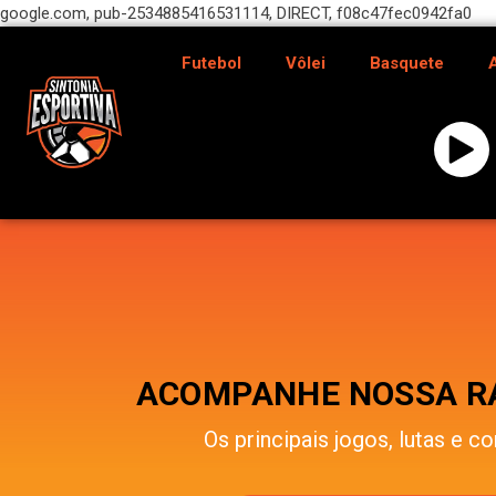
google.com, pub-2534885416531114, DIRECT, f08c47fec0942fa0
Futebol
Vôlei
Basquete
ACOMPANHE NOSSA RÁ
Os principais jogos, lutas e co