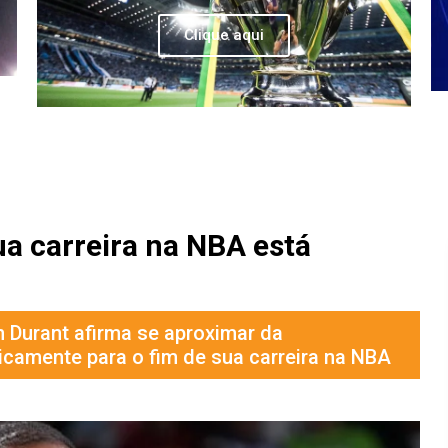
Clique aqui
ua carreira na NBA está
 Durant afirma se aproximar da
icamente para o fim de sua carreira na NBA