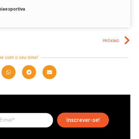
niaesportiva
PRÓXIMO
he com o seu time!
Inscrever-se!