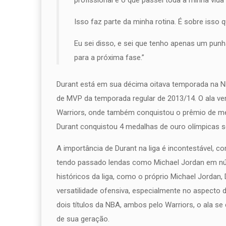
profissional é o que passei toda a minha vid
Isso faz parte da minha rotina. É sobre isso 
Eu sei disso, e sei que tenho apenas um pun
para a próxima fase.”
Durant está em sua décima oitava temporada na NB
de MVP da temporada regular de 2013/14. O ala venc
Warriors, onde também conquistou o prêmio de mel
Durant conquistou 4 medalhas de ouro olímpicas 
A importância de Durant na liga é incontestável, 
tendo passado lendas como Michael Jordan em 
históricos da liga, como o próprio Michael Jordan,
versatilidade ofensiva, especialmente no aspecto
dois títulos da NBA, ambos pelo Warriors, o ala s
de sua geração.