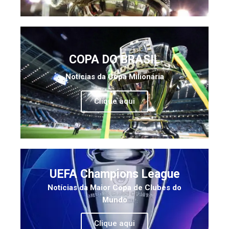
COPA DO BRASIL
Notícias da Copa Milionária
Clique aqui
UEFA Champions League
Notícias da Maior Copa de Clubes do
Mundo
Clique aqui