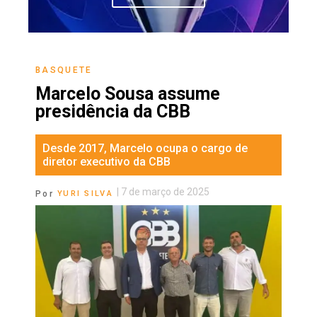
BASQUETE
Marcelo Sousa assume
presidência da CBB
Desde 2017, Marcelo ocupa o cargo de
diretor executivo da CBB
|
7 de março de 2025
Por
YURI SILVA