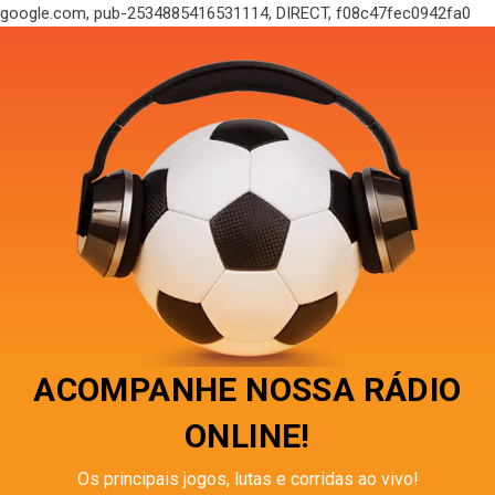
google.com, pub-2534885416531114, DIRECT, f08c47fec0942fa0
ACOMPANHE NOSSA RÁDIO
ONLINE!
Os principais jogos, lutas e corridas ao vivo!