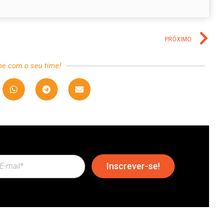
PRÓXIMO
he com o seu time!
Inscrever-se!