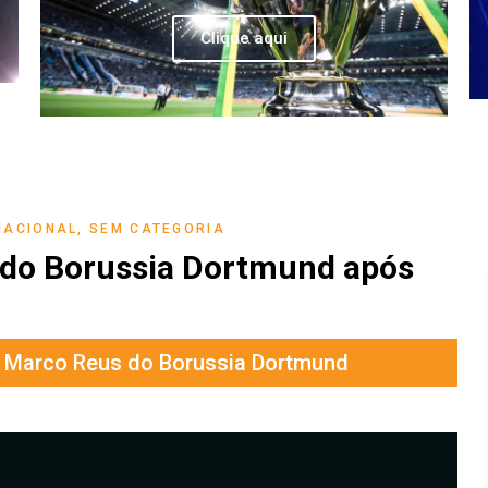
Clique aqui
NACIONAL
,
SEM CATEGORIA
 do Borussia Dortmund após
e Marco Reus do Borussia Dortmund