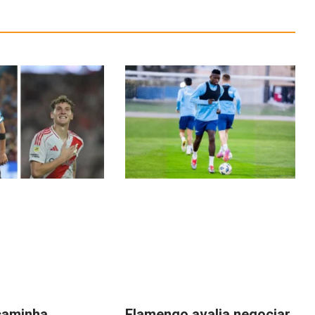
caminha
Flamengo avalia negociar