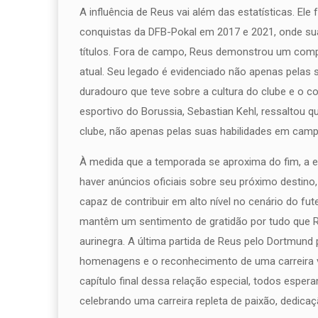
A influência de Reus vai além das estatísticas. 
conquistas da DFB-Pokal em 2017 e 2021, onde sua
títulos. Fora de campo, Reus demonstrou um comp
atual. Seu legado é evidenciado não apenas pelas
duradouro que teve sobre a cultura do clube e o 
esportivo do Borussia, Sebastian Kehl, ressalto
clube, não apenas pelas suas habilidades em campo
À medida que a temporada se aproxima do fim, a e
haver anúncios oficiais sobre seu próximo destino,
capaz de contribuir em alto nível no cenário do fu
mantêm um sentimento de gratidão por tudo que R
aurinegra. A última partida de Reus pelo Dortmun
homenagens e o reconhecimento de uma carreira 
capítulo final dessa relação especial, todos espe
celebrando uma carreira repleta de paixão, dedica