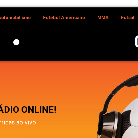
Automobilismo
Futebol Americano
MMA
Futsal
DIO ONLINE!
rridas ao vivo!