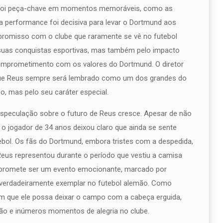
Ele foi peça-chave em momentos memoráveis, como as
 performance foi decisiva para levar o Dortmund aos
romisso com o clube que raramente se vê no futebol
 suas conquistas esportivas, mas também pelo impacto
comprometimento com os valores do Dortmund. O diretor
u que Reus sempre será lembrado como um dos grandes do
, mas pelo seu caráter especial.
speculação sobre o futuro de Reus cresce. Apesar de não
 o jogador de 34 anos deixou claro que ainda se sente
tebol. Os fãs do Dortmund, embora tristes com a despedida,
eus representou durante o período que vestiu a camisa
d promete ser um evento emocionante, marcado por
verdadeiramente exemplar no futebol alemão. Como
ram que ele possa deixar o campo com a cabeça erguida,
ção e inúmeros momentos de alegria no clube.