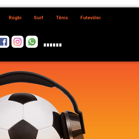
Rúgbi
Surf
Tênis
Futevôlei