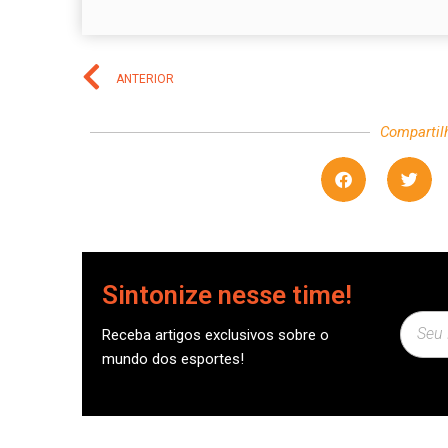
ANTERIOR
Compartil
Sintonize nesse time!
Receba artigos exclusivos sobre o
mundo dos esportes!