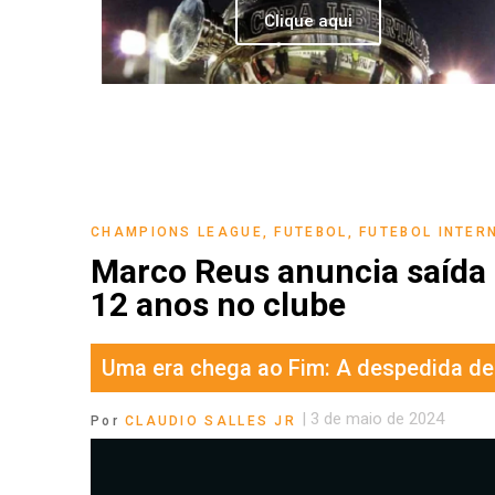
Clique aqui
CHAMPIONS LEAGUE
,
FUTEBOL
,
FUTEBOL INTER
Marco Reus anuncia saída
12 anos no clube
Uma era chega ao Fim: A despedida d
|
3 de maio de 2024
Por
CLAUDIO SALLES JR