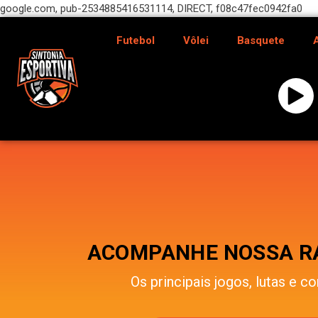
google.com, pub-2534885416531114, DIRECT, f08c47fec0942fa0
Futebol
Vôlei
Basquete
ACOMPANHE NOSSA RÁ
Os principais jogos, lutas e co