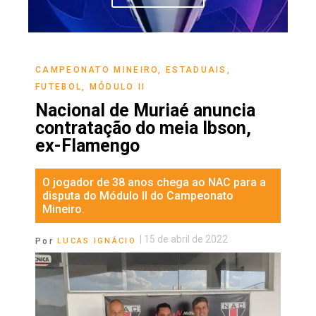
CAMPEONATO MINEIRO
,
ESTADUAIS
,
FUTEBOL
,
MÓDULO II
Nacional de Muriaé anuncia
contratação do meia Ibson,
ex-Flamengo
O jogador de 38 anos chega ao NAC para a
disputa do Módulo II do Campeonato
Mineiro.
|
15 de abril de 2022
Por
LUCAS IGNÁCIO