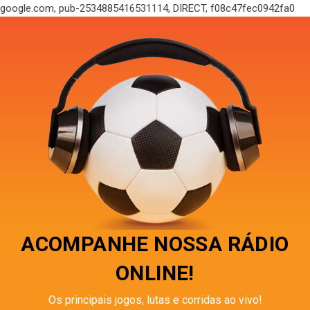
google.com, pub-2534885416531114, DIRECT, f08c47fec0942fa0
ACOMPANHE NOSSA RÁDIO
ONLINE!
Os principais jogos, lutas e corridas ao vivo!