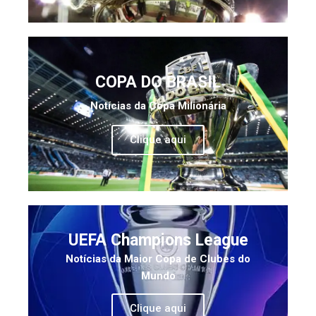
COPA DO BRASIL
Notícias da Copa Milionária
Clique aqui
UEFA Champions League
Notícias da Maior Copa de Clubes do
Mundo
Clique aqui