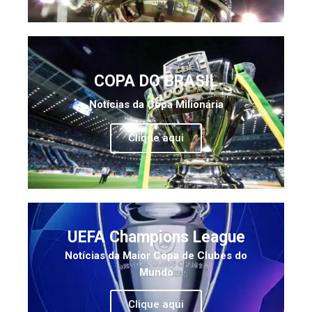
COPA DO BRASIL
Notícias da Copa Milionária
Clique aqui
UEFA Champions League
Notícias da Maior Copa de Clubes do
Mundo
Clique aqui