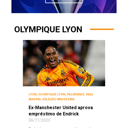
OLYMPIQUE LYON
LYON
,
OLYMPIQUE LYON
,
PALMEIRAS
,
REAL
MADRID
,
SELEÇÃO BRASILEIRA
Ex-Manchester United aprova
empréstimo de Endrick
06/11/2025