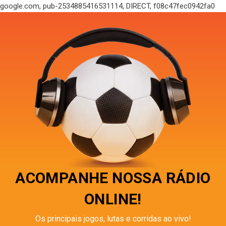
google.com, pub-2534885416531114, DIRECT, f08c47fec0942fa0
ACOMPANHE NOSSA RÁDIO
ONLINE!
Os principais jogos, lutas e corridas ao vivo!