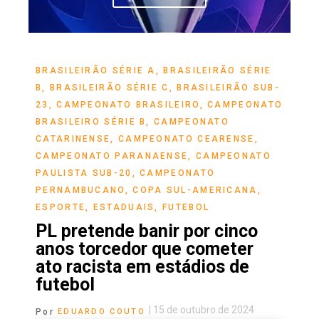
BRASILEIRÃO SÉRIE A
,
BRASILEIRÃO SÉRIE
B
,
BRASILEIRÃO SÉRIE C
,
BRASILEIRÃO SUB-
23
,
CAMPEONATO BRASILEIRO
,
CAMPEONATO
BRASILEIRO SÉRIE B
,
CAMPEONATO
CATARINENSE
,
CAMPEONATO CEARENSE
,
CAMPEONATO PARANAENSE
,
CAMPEONATO
PAULISTA SUB-20
,
CAMPEONATO
PERNAMBUCANO
,
COPA SUL-AMERICANA
,
ESPORTE
,
ESTADUAIS
,
FUTEBOL
PL pretende banir por cinco
anos torcedor que cometer
ato racista em estádios de
futebol
|
15 de outubro de 2024
Por
EDUARDO COUTO