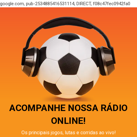
google.com, pub-2534885416531114, DIRECT, f08c47fec0942fa0
ACOMPANHE NOSSA RÁDIO
ONLINE!
Os principais jogos, lutas e corridas ao vivo!