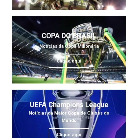
COPA DO BRASIL
Notícias da Copa Milionária
Clique aqui
UEFA Champions League
Notícias da Maior Copa de Clubes do
Mundo
Clique aqui