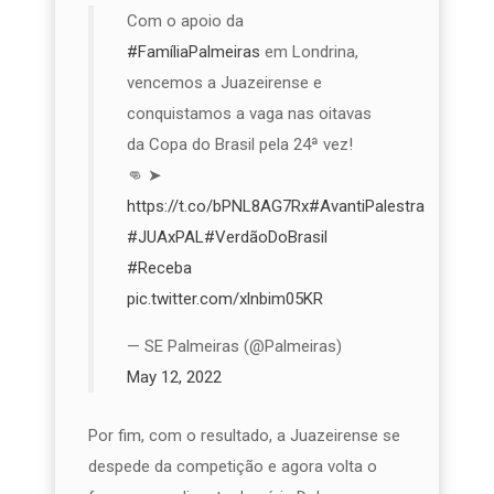
Com o apoio da
#FamíliaPalmeiras
em Londrina,
vencemos a Juazeirense e
conquistamos a vaga nas oitavas
da Copa do Brasil pela 24ª vez!
👊 ➤
https://t.co/bPNL8AG7Rx
#AvantiPalestra
#JUAxPAL
#VerdãoDoBrasil
#Receba
pic.twitter.com/xlnbim05KR
— SE Palmeiras (@Palmeiras)
May 12, 2022
Por fim, com o resultado, a Juazeirense se
despede da competição e agora volta o