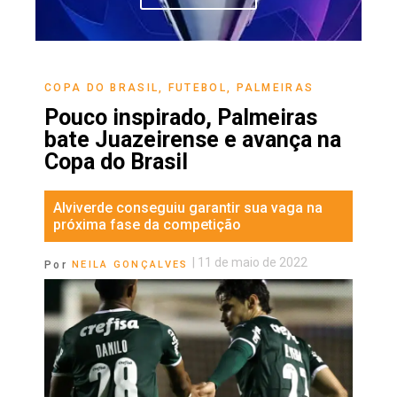
COPA DO BRASIL
,
FUTEBOL
,
PALMEIRAS
Pouco inspirado, Palmeiras
bate Juazeirense e avança na
Copa do Brasil
Alviverde conseguiu garantir sua vaga na
próxima fase da competição
|
11 de maio de 2022
Por
NEILA GONÇALVES