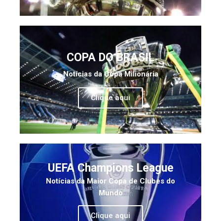
COPA DO BRASIL
Notícias da Copa Milionária
Clique aqui
UEFA Champions League
Notícias da Maior Copa de Clubes do
Mundo
Clique aqui