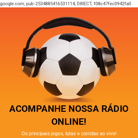
google.com, pub-2534885416531114, DIRECT, f08c47fec0942fa0
ACOMPANHE NOSSA RÁDIO
ONLINE!
Os principais jogos, lutas e corridas ao vivo!