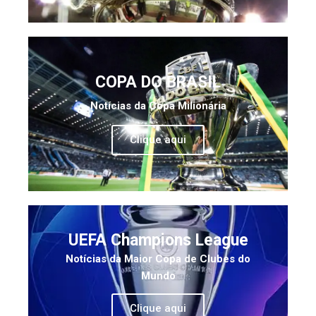
COPA DO BRASIL
Notícias da Copa Milionária
Clique aqui
UEFA Champions League
Notícias da Maior Copa de Clubes do
Mundo
Clique aqui