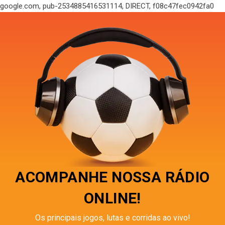
google.com, pub-2534885416531114, DIRECT, f08c47fec0942fa0
ACOMPANHE NOSSA RÁDIO
ONLINE!
Os principais jogos, lutas e corridas ao vivo!