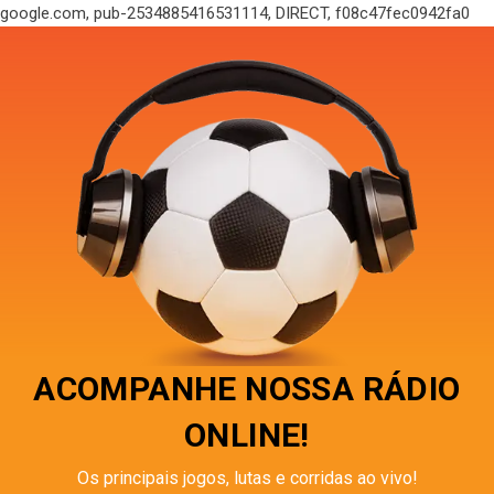
google.com, pub-2534885416531114, DIRECT, f08c47fec0942fa0
ACOMPANHE NOSSA RÁDIO
ONLINE!
Os principais jogos, lutas e corridas ao vivo!