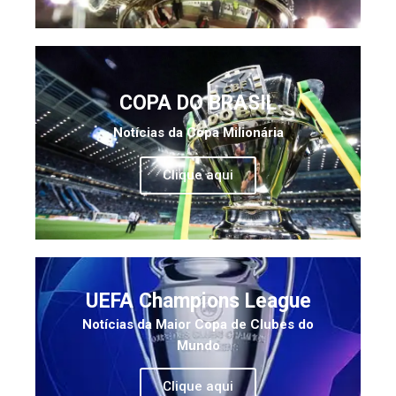
COPA DO BRASIL
Notícias da Copa Milionária
Clique aqui
UEFA Champions League
Notícias da Maior Copa de Clubes do
Mundo
Clique aqui