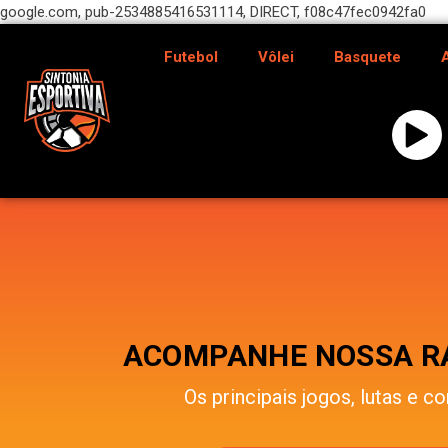
google.com, pub-2534885416531114, DIRECT, f08c47fec0942fa0
Futebol
Vôlei
Basquete
ACOMPANHE NOSSA RÁ
Os principais jogos, lutas e co