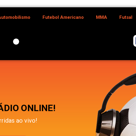
Automobilismo
Futebol Americano
MMA
Futsal
DIO ONLINE!
rridas ao vivo!