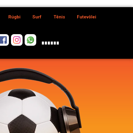
Rúgbi
Surf
Tênis
Futevôlei