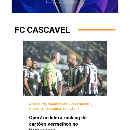
FC CASCAVEL
ATHLETICO
,
CAMPEONATO PARANAENSE
,
CORITIBA
,
LONDRINA
,
OPERÁRIO
Operário lidera ranking de
cartões vermelhos no