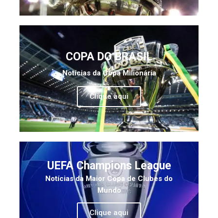
COPA DO BRASIL
Notícias da Copa Milionária
Clique aqui
UEFA Champions League
Notícias da Maior Copa de Clubes do
Mundo
Clique aqui