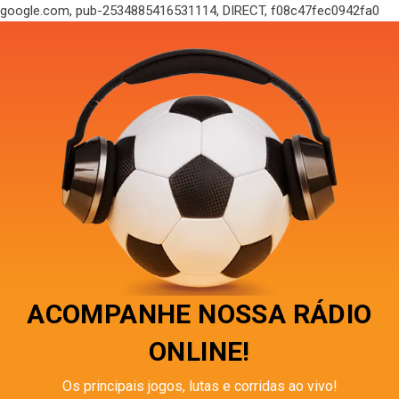
google.com, pub-2534885416531114, DIRECT, f08c47fec0942fa0
ACOMPANHE NOSSA RÁDIO
ONLINE!
Os principais jogos, lutas e corridas ao vivo!