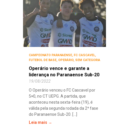
CAMPEONATO PARANAENSE
,
FC CASCAVEL
,
FUTEBOL DE BASE
,
OPERÁRIO
,
SEM CATEGORIA
Operário vence e garante a
liderança no Paranaense Sub-20
19/08/2022
O Operário venceu o FC Cascavel por
5×0, no CT UEPG. A partida, que
aconteceu nesta sexta-feira (19), é
válida pela segunda rodada da 2ª fase
do Paranaense Sub-20. [...]
Leia mais →