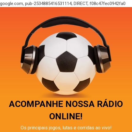
google.com, pub-2534885416531114, DIRECT, f08c47fec0942fa0
ACOMPANHE NOSSA RÁDIO
ONLINE!
Os principais jogos, lutas e corridas ao vivo!