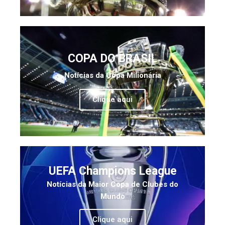
COPA DO BRASIL
Notícias da Copa Milionária
Clique aqui
UEFA Champions League
Notícias da Maior Copa de Clubes do
Mundo
Clique aqui