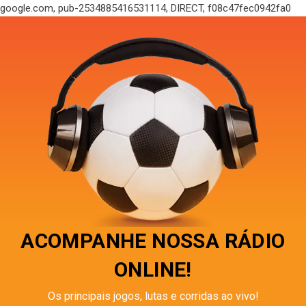
google.com, pub-2534885416531114, DIRECT, f08c47fec0942fa0
ACOMPANHE NOSSA RÁDIO
ONLINE!
Os principais jogos, lutas e corridas ao vivo!