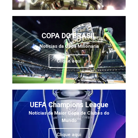
COPA DO BRASIL
Notícias da Copa Milionária
Clique aqui
UEFA Champions League
Notícias da Maior Copa de Clubes do
Mundo
Clique aqui