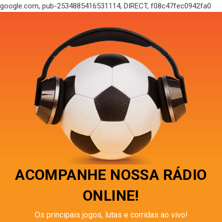
google.com, pub-2534885416531114, DIRECT, f08c47fec0942fa0
ACOMPANHE NOSSA RÁDIO
ONLINE!
Os principais jogos, lutas e corridas ao vivo!