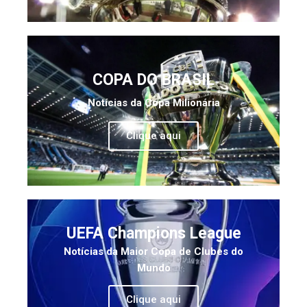
COPA DO BRASIL
Notícias da Copa Milionária
Clique aqui
UEFA Champions League
Notícias da Maior Copa de Clubes do
Mundo
Clique aqui